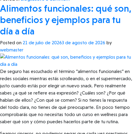
Alimentos funcionales: qué son,
Alimentos
funcionales:
beneficios y ejemplos para tu
opciones
con
día a día
fibra,
alimentos
Posted on
21 de julio de 2026
3 de agosto de 2026
by
fortificados
webmaster
y
alternativas
para
De seguro has escuchado el término “alimentos funcionales” en
tu
redes sociales mientras estás scrolleando, o en el supermercado,
día
justo cuando estás por elegir un nuevo snack. Pero realmente
a
sabes ¿a qué se refiere esa expresión? ¿Cuáles son? ¿Por qué
día
hablan de ellos? ¿Con qué se comen? Si no tienes la respuesta
del todo clara, no tienes de qué preocuparte. En poco tiempo
comprobarás que no necesitas todo un curso en wellness para
saber qué son y cómo puedes hacerlos parte de tu rutina.
Seamos sinceros, no podemos negar que cada vez prestamos