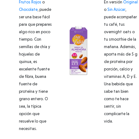
Frutos Rojos
o
En versión
Original
Chocolate
, puede
o
Sin Azúcar
,
ser una base fácil
puede acompañar
para que prepares
tu café, tus
algo rico en poco
overnight oats o
tiempo. Con
tu smoothie de la
semillas de chía y
mañana. Además,
hojuelas de
aporta más de 5 g
quinua, es
de proteína por
excelente fuente
porción, calcio y
de fibra, buena
vitaminas A, D y E.
fuente de
Una bebida que
proteína y tiene
sabe tan bien
grano entero. O
como te hace
sea, la típica
sentir, sin
opción que
complicarte la
resuelve lo que
vida.
necesitas.