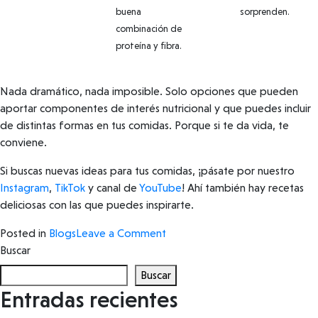
buena
sorprenden.
combinación de
proteína y fibra.
Nada dramático, nada imposible. Solo opciones que pueden
aportar componentes de interés nutricional y que puedes incluir
de distintas formas en tus comidas. Porque si te da vida, te
conviene.
Si buscas nuevas ideas para tus comidas, ¡pásate por nuestro
Instagram
,
TikTok
y canal de
YouTube
! Ahí también hay recetas
deliciosas con las que puedes inspirarte.
on
Posted in
Blogs
Leave a Comment
Alimentos
Buscar
funcionales:
Buscar
qué
Entradas recientes
son,
beneficios