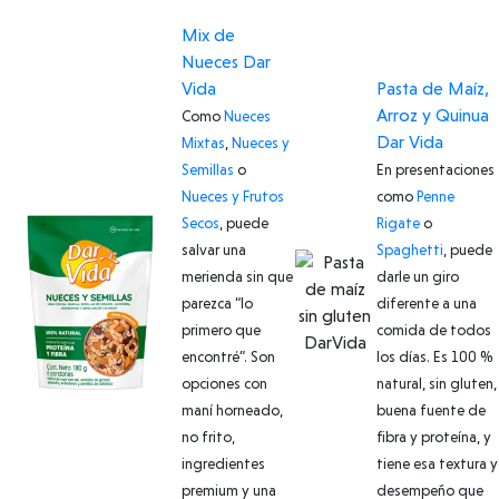
Mix de
Nueces Dar
Vida
Pasta de Maíz,
Arroz y Quinua
Como
Nueces
Dar Vida
Mixtas
,
Nueces y
Semillas
o
En presentaciones
Nueces y Frutos
como
Penne
Secos
, puede
Rigate
o
salvar una
Spaghetti
, puede
merienda sin que
darle un giro
parezca “lo
diferente a una
primero que
comida de todos
encontré”. Son
los días. Es 100 %
opciones con
natural, sin gluten,
maní horneado,
buena fuente de
no frito,
fibra y proteína, y
ingredientes
tiene esa textura y
premium y una
desempeño que